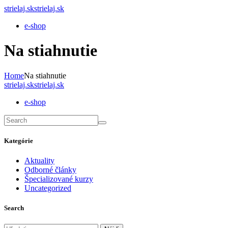
strielaj.sk
strielaj.sk
e-shop
Na stiahnutie
Home
Na stiahnutie
strielaj.sk
strielaj.sk
e-shop
Kategórie
Aktuality
Odborné články
Špecializované kurzy
Uncategorized
Search
Hľadať: