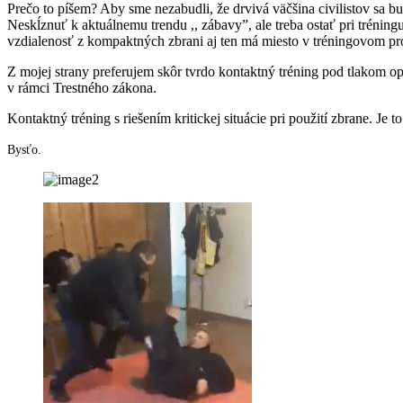
Prečo to píšem? Aby sme nezabudli, že drvivá väčšina civilistov sa
Neskĺznuť k aktuálnemu trendu ,, zábavy”, ale treba ostať pri tréni
vzdialenosť z kompaktných zbrani aj ten má miesto v tréningovom pr
Z mojej strany preferujem skôr tvrdo kontaktný tréning pod tlakom o
v rámci Trestného zákona.
Kontaktný tréning s riešením kritickej situácie pri použití zbrane. Je
Bysťo.