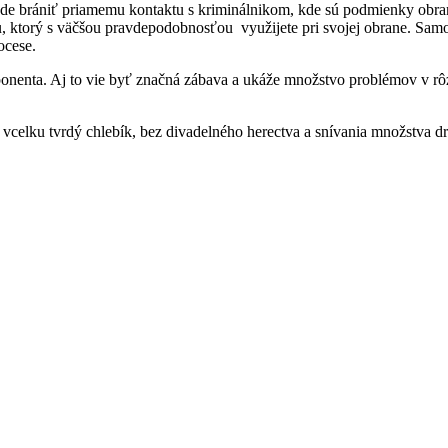
 bude brániť priamemu kontaktu s kriminálnikom, kde sú podmienky obr
ngu, ktorý s väčšou pravdepodobnosťou využijete pri svojej obrane. Sa
ocese.
ponenta. Aj to vie byť značná zábava a ukáže množstvo problémov v rô
 to vcelku tvrdý chlebík, bez divadelného herectva a snívania množstva 