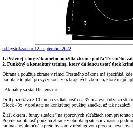
od bystrikzachar
12. septembra 2022
1. Právnej istoty zákonného použitia zbrane podľa Trestného zá
2. Funkčný a kontaktný tréning, ktorý dá šancu ustať útok kri
Obrana a použitie zbrane v rámci Trestného zákona má špecifiká, k
podobne to platí pri výcvikoch v ozbrojených zboroch, ktoré majú ú
Aktuálny sa stal Dickens drill
Drill pozostáva z 10 rán na vzdialenosť cca 35 m a vychádza zo situác
Glock 43x v podstate na konkrétnej použitej značke, až tak nezáleží.
Žiaľ, okrem ..funny situácie“ na športových súťažiach som pri tomto d
Pravdepodobnosť použitia zbrane v obdobnej situácii v našich podmien
raritná a výnimočná a preto by som v tréningovom procese nevenov