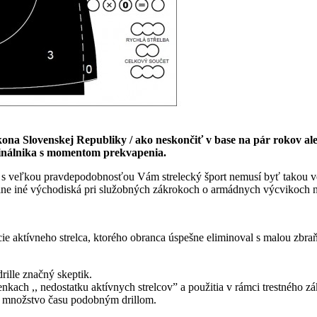
kona Slovenskej Republiky / ako neskončiť v base na pár rokov al
minálnika s momentom prekvapenia.
de s veľkou pravdepodobnosťou Vám strelecký šport nemusí byť takou
plne iné východiská pri služobných zákrokoch o armádnych výcvikoch 
ie aktívneho strelca, ktorého obranca úspešne eliminoval s malou zbraň
rille značný skeptik.
kach ,, nedostatku aktívnych strelcov” a použitia v rámci trestného z
al množstvo času podobným drillom.