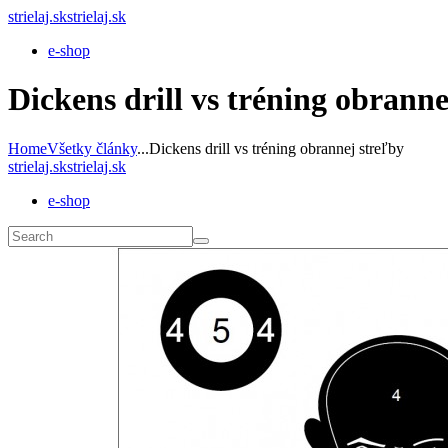
strielaj.sk
strielaj.sk
e-shop
Dickens drill vs tréning obranne
Home
Všetky články
...
Dickens drill vs tréning obrannej streľby
strielaj.sk
strielaj.sk
e-shop