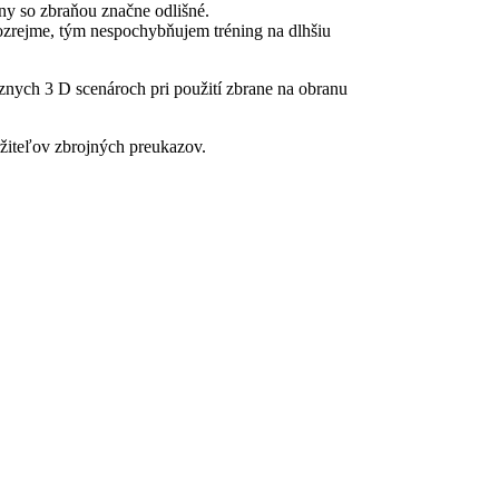
any so zbraňou značne odlišné.
mozrejme, tým nespochybňujem tréning na dlhšiu
znych 3 D scenároch pri použití zbrane na obranu
držiteľov zbrojných preukazov.