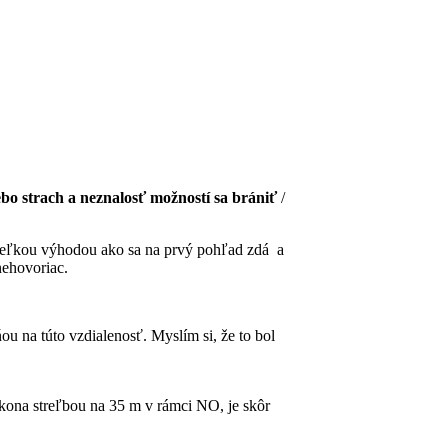
ebo strach a neznalosť možností sa brániť
/
 veľkou výhodou ako sa na prvý pohľad zdá a
nehovoriac.
ou na túto vzdialenosť. Myslím si, že to bol
ákona streľbou na 35 m v rámci NO, je skôr