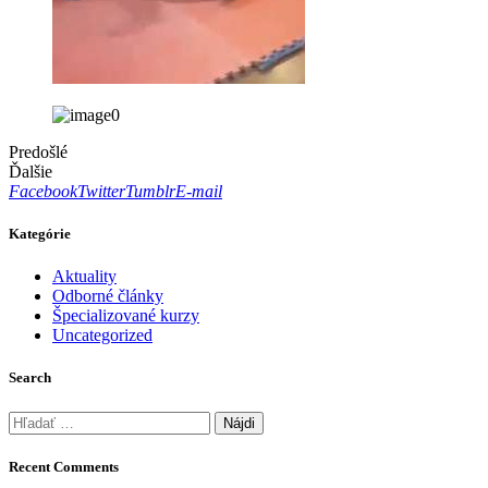
Predošlé
Ďalšie
Facebook
Twitter
Tumblr
E-mail
Kategórie
Aktuality
Odborné články
Špecializované kurzy
Uncategorized
Search
Hľadať:
Recent Comments